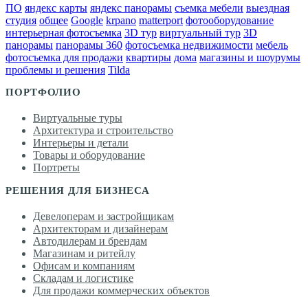
ПО
яндекс карты
яндекс панорамы
съемка мебели
выездная
студия
общее
Google
krpano
matterport
фотооборудование
интерьерная фотосъемка
3D тур
виртуальный тур
3D
панорамы
панорамы 360
фотосъемка недвижимости
мебель
фотосъемка для продажи
квартиры
дома
магазины и шоурумы
проблемы и решения
Tilda
ПОРТФОЛИО
Виртуальные туры
Архитектура и строительство
Интерьеры и детали
Товары и оборудование
Портреты
РЕШЕНИЯ ДЛЯ БИЗНЕСА
Девелоперам и застройщикам
Архитекторам и дизайнерам
Автодилерам и брендам
Магазинам и ритейлу
Офисам и компаниям
Складам и логистике
Для продажи коммерческих объектов