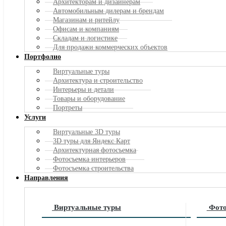
Архитекторам и дизайнерам
Автомобильным дилерам и брендам
Магазинам и ритейлу
Офисам и компаниям
Складам и логистике
Для продажи коммерческих объектов
Портфолио
Виртуальные туры
Архитектура и строительство
Интерьеры и детали
Товары и оборудование
Портреты
Услуги
Виртуальные 3D туры
3D туры для
Яндекс
Карт
Архитектурная фотосъемка
Фотосъемка интерьеров
Фотосъемка строительства
Направления
Виртуальные туры
Фото