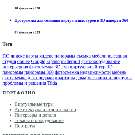
18 февраля 2020
Программы для создания виртуальных туров и 3D панорам 360
01 февраля 2023
Теги
ПО
яндекс карты
яндекс панорамы
съемка мебели
выездная
студия
общее
Google
krpano
matterport
фотооборудование
интерьерная фотосъемка
3D тур
виртуальный тур
3D
панорамы
панорамы 360
фотосъемка недвижимости
мебель
фотосъемка для продажи
квартиры
дома
магазины и шоурумы
проблемы и решения
Tilda
ПОРТФОЛИО
Виртуальные туры
Архитектура и строительство
Интерьеры и детали
Товары и оборудование
Портреты