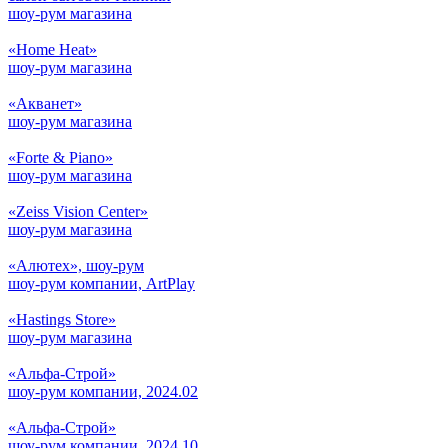
шоу-рум магазина
«Home Heat»
шоу-рум магазина
«Акванет»
шоу-рум магазина
«Forte & Piano»
шоу-рум магазина
«Zeiss Vision Center»
шоу-рум магазина
«Алютех», шоу-рум
шоу-рум компании, ArtPlay
«Hastings Store»
шоу-рум магазина
«Альфа-Строй»
шоу-рум компании, 2024.02
«Альфа-Строй»
шоу-рум компании, 2024.10