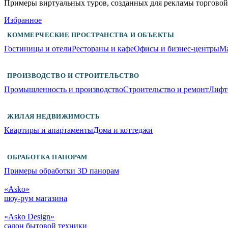
Примеры виртуальных туров, созданных для рекламы торгово
Избранное
КОММЕРЧЕСКИЕ ПРОСТРАНСТВА И ОБЪЕКТЫ
Гостиницы и отели
Рестораны и кафе
Офисы и бизнес-центры
Ма
ПРОИЗВОДСТВО И СТРОИТЕЛЬСТВО
Промышленность и производство
Строительство и ремонт
Лифт
ЖИЛАЯ НЕДВИЖИМОСТЬ
Квартиры и апартаменты
Дома и коттеджи
ОБРАБОТКА ПАНОРАМ
Примеры обработки 3D панорам
«Asko»
шоу-рум магазина
«Asko Design»
салон бытовой техники