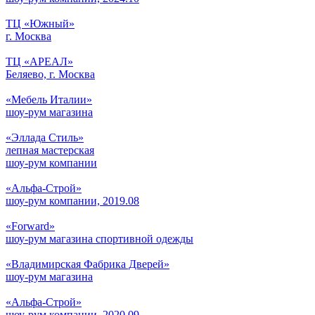
ТЦ «Южный»
г. Москва
ТЦ «АРЕАЛ»
Беляево, г. Москва
«Мебель Италии»
шоу-рум магазина
«Эллада Стиль»
лепная мастерская
шоу-рум компании
«Альфа-Строй»
шоу-рум компании, 2019.08
«Forward»
шоу-рум магазина спортивной одежды
«Владимирская Фабрика Дверей»
шоу-рум магазина
«Альфа-Строй»
шоу-рум компании, 2020.09