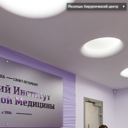
Ресепшн Хирургичексий центр
▼
VIP Сnоматологический кабинет
Туалет
Хирургия
Палата клиники сна