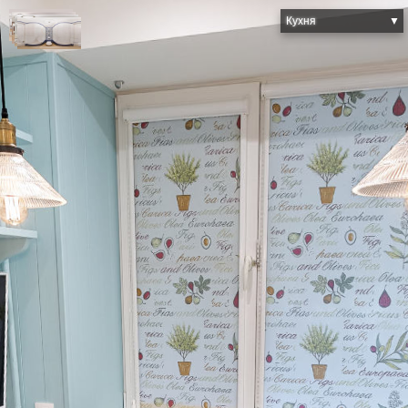
Кухня
▼
Прихожая
Ванная комната
Туалетная комната