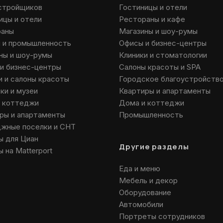
стройщиков
Гостиницы и отели
ицы и отели
Рестораны и кафе
раны
Магазины и шоу-румы
 и промышленность
Офисы и бизнес-центры
ны и шоу-румы
Клиники и стоматологии
и бизнес-центры
Салоны красоты и SPA
и и салоны красоты
Городское благоустройств
ки и музеи
Квартиры и апартаменты
 коттеджи
Дома и коттеджи
ры и апартаменты
Промышленность
жные поселки и СНТ
ы для Циан
Другие разделы
 на Matterport
Еда и меню
Мебель и декор
Оборудование
Автомобили
Портреты сотрудников