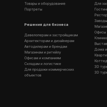
Товары и оборудование
Для за
Портреты
Гостин
Ресто
Заводы
Решения для бизнеса
Магази
Офисы 
Девелоперам и застройщикам
Клиник
Архитекторам и дизайнерам
Выстав
Автодилерам и брендам
Дома и
Магазинам и ритейлу
Кварти
Офисам и компаниям
Коттед
Складам и логистике
3D тур
Для продажи коммерческих
3D туры
объектов