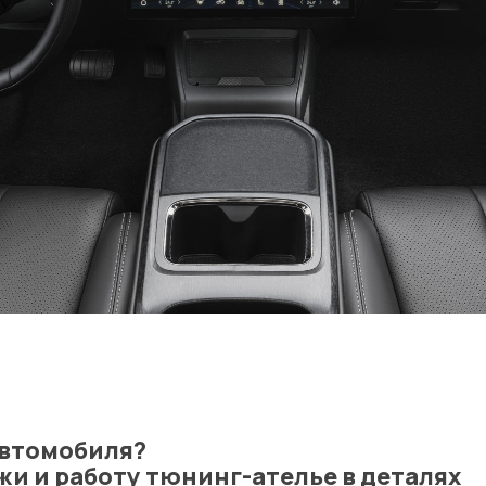
автомобиля?
и и работу тюнинг-ателье в деталях