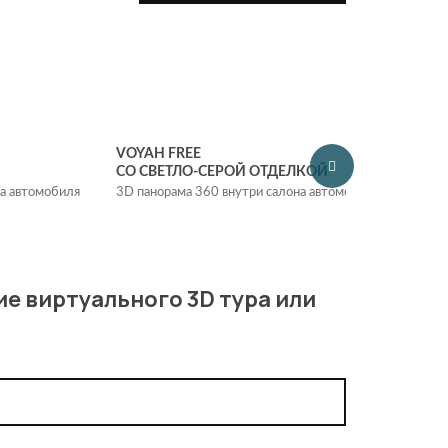
VOYAH FREE
VOY
СО СВЕТЛО-СЕРОЙ ОТДЕЛКОЙ
С Б
на автомобиля
3D панорама 360 внутри салона автомобиля
3D п
ие виртуального 3D тура или